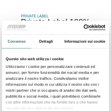
PRIVATE LABEL
Private Label 100%
Made in Italy
Il nostro impegno per il
Made in Italy
è il
Consenso
Dettagli
Informazioni sui cookie
pilastro su cui si fonda il nostro servizio
Private Label. Ogni prodotto è progettato e
realizzato nel nostro stabilimento italiano,
combinando la precisione artigianale con le
Questo sito web utilizza i cookie
tecnologie più avanzate. Questa scelta non
Utilizziamo i cookie per personalizzare contenuti ed
solo garantisce standard qualitativi elevati,
annunci, per fornire funzionalità dei social media e per
ma rafforza anche il valore aggiunto di un
analizzare il nostro traffico. Condividiamo inoltre
prodotto interamente italiano, sinonimo di
informazioni sul modo in cui utilizza il nostro sito con i
eccellenza e affidabilità.
nostri partner che si occupano di analisi dei dati web,
pubblicità e social media, i quali potrebbero combinarle
Made in Italy
con altre informazioni che ha fornito loro o che hanno
raccolto dal suo utilizzo dei loro servizi.