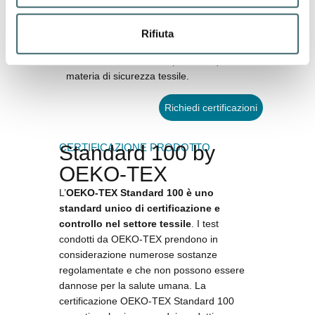
qualità dei prodotti trova concreta
espressione nella certificazione
OEKO-
Rifiuta
TEX®
, garanzia dell’utilizzo di materiali
controllati e conformi ai più alti requisiti in
materia di sicurezza tessile.
Richiedi certificazioni
CERTIFICAZIONE PRODOTTO
Standard 100 by
OEKO-TEX
L’
OEKO-TEX Standard 100 è uno
standard unico di certificazione e
controllo nel settore tessile
. I test
condotti da OEKO-TEX prendono in
considerazione numerose sostanze
regolamentate e che non possono essere
dannose per la salute umana. La
certificazione OEKO-TEX Standard 100