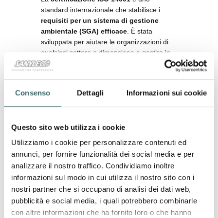
standard internazionale che stabilisce i
requisiti per un sistema di gestione
ambientale (SGA) efficace
. È stata
sviluppata per aiutare le organizzazioni di
qualsiasi settore e dimensione a gestire in
modo più responsabile gli impatti ambientali
delle proprie attività.
Consenso
Dettagli
Informazioni sui cookie
Questo sito web utilizza i cookie
CERTIFICAZIONE PRODOTTO
Standard 100 by
Utilizziamo i cookie per personalizzare contenuti ed
annunci, per fornire funzionalità dei social media e per
OEKO-TEX
analizzare il nostro traffico. Condividiamo inoltre
L’
OEKO-TEX Standard 100 è uno
informazioni sul modo in cui utilizza il nostro sito con i
standard unico di certificazione e
nostri partner che si occupano di analisi dei dati web,
controllo nel settore tessile
. I test
pubblicità e social media, i quali potrebbero combinarle
condotti da OEKO-TEX prendono in
con altre informazioni che ha fornito loro o che hanno
considerazione numerose sostanze