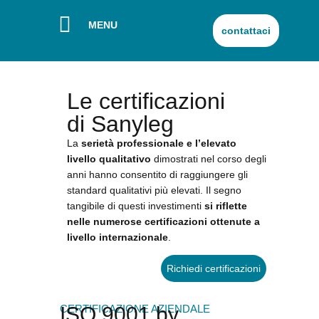
MENU
contattaci
Le certificazioni
di Sanyleg
La
serietà professionale e l’elevato
livello qualitativo
dimostrati nel corso degli
anni hanno consentito di raggiungere gli
standard qualitativi più elevati. Il segno
tangibile di questi investimenti
si riflette
nelle numerose certificazioni ottenute a
livello internazionale
.
Richiedi certificazioni
CERTIFICAZIONE AZIENDALE
ISO 9001 by