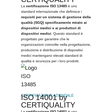
La
certificazione ISO 13485
è uno
standard internazionale che definisce i
requisiti per un sistema di gestione della
qualità (SGQ) specificamente mirato ai
dispositivi medici e ai produttori di
dispositivi medici
. Questo standard è
progettato per garantire che le
organizzazioni coinvolte nella progettazione,
produzione e distribuzione di dispositivi
medici mantengano elevati standard di
qualità e sicurezza per i loro prodotti.
CERTIFICAZIONE AZIENDALE
ISO 14001 by
CERTIQUALITY
La
certificazione ISO 14001
è uno