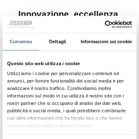
Innovazione, eccellenza
italiana e responsabilità
nella compressione
Consenso
Dettagli
Informazioni sui cookie
graduata
Dal
28 al 30 ottobre 2025
, Sanyleg prenderà parte
Questo sito web utilizza i cookie
al
CPHI Frankfurt
, il più importante evento
mondiale per l’industria farmaceutica. Questa fiera
Utilizziamo i cookie per personalizzare contenuti ed
internazionale è un punto di riferimento per
annunci, per fornire funzionalità dei social media e per
professionisti e aziende che desiderano scoprire le
analizzare il nostro traffico. Condividiamo inoltre
ultime novità, tendenze e opportunità del settore
informazioni sul modo in cui utilizza il nostro sito con i
healthcare.
nostri partner che si occupano di analisi dei dati web,
pubblicità e social media, i quali potrebbero combinarle
Dove trovarci
con altre informazioni che ha fornito loro o che hanno
raccolto dal suo utilizzo dei loro servizi.
Sanyleg sarà presente nella
Hall 3.1, Stand B9
,
dove i visitatori avranno l’opportunità di scoprire