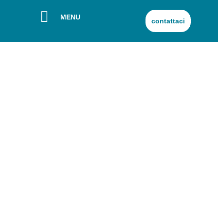
MENU
contattaci
Sanyleg a CPHI