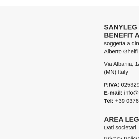
SANYLEG 
BENEFIT 
soggetta a di
Alberto Ghelfi 
Via Albania, 
(MN) Italy
P.IVA:
025329
E-mail:
info@
Tel:
+39 0376
AREA LE
Dati societari
Privacy Policy