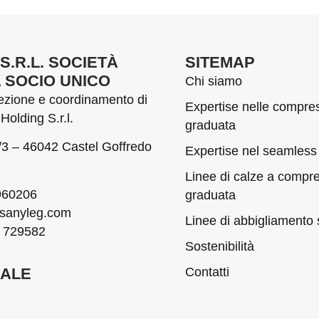
S.R.L. SOCIETÀ
SITEMAP
A SOCIO UNICO
Chi siamo
rezione e coordinamento di
Expertise nelle compre
Holding S.r.l.
graduata
1/3 – 46042 Castel Goffredo
Expertise nel seamless
Linee di calze a compr
60206
graduata
sanyleg.com
Linee di abbigliamento
 729582
Sostenibilità
Contatti
GALE