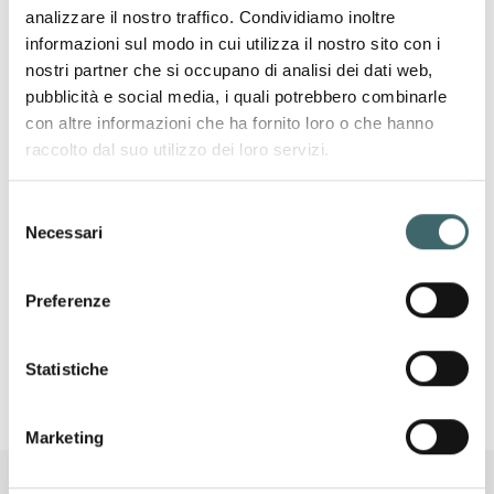
analizzare il nostro traffico. Condividiamo inoltre
informazioni sul modo in cui utilizza il nostro sito con i
nostri partner che si occupano di analisi dei dati web,
VARTES S.R.L.
pubblicità e social media, i quali potrebbero combinarle
Via Ubertini, 7
46042 Castel Goffredo (Mantova)
– Italy
con altre informazioni che ha fornito loro o che hanno
raccolto dal suo utilizzo dei loro servizi.
Tax Code and VAT Number
02050880208
Company Register
no. 02050880208 –
REA
no.
Selezione
MN 220191
Necessari
del
consenso
Company subject to the direction and coordination
of
Alberto Ghelfi Holding S.r.l.
Preferenze
(Tax Code and VAT no. IT01690470206 – REA no.
MN 174813)
Statistiche
Share capital
€10,000 fully paid-up
Marketing