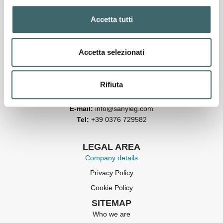
Accetta tutti
SANYLEG S.R.L. SOCIETÀ BENEFIT A
SOCIO UNICO
soggetta a direzione e coordinamento di Alberto Ghelfi
Accetta selezionati
Holding S.r.l.
Via Albania, 1/3 – 46042 Castel Goffredo (MN) Italy
Rifiuta
VAT number:
02532960206
E-mail:
info@sanyleg.com
Tel:
+39 0376 729582
LEGAL AREA
Company details
Privacy Policy
Cookie Policy
SITEMAP
Who we are