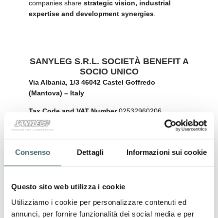
companies share
strategic vision, industrial
expertise and development synergies
.
SANYLEG S.R.L. SOCIETÀ BENEFIT A
SOCIO UNICO
Via Albania, 1/3
46042 Castel Goffredo
(Mantova) – Italy
Tax Code and VAT Number
02532960206
Company Register
no. 02532960206 –
REA
no.
MN 260813
Consenso
Dettagli
Informazioni sui cookie
Company subject to the direction and coordination
of
Alberto Ghelfi Holding S.r.l.
(Tax Code and VAT no. IT01690470206 – REA no.
Questo sito web utilizza i cookie
MN 174813)
Utilizziamo i cookie per personalizzare contenuti ed
Share capital
€100,000.00 fully paid-up
annunci, per fornire funzionalità dei social media e per