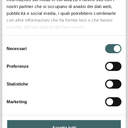
soggetta a direzione e coordinamento di Alberto Ghelfi
nostri partner che si occupano di analisi dei dati web,
Holding S.r.l.
pubblicità e social media, i quali potrebbero combinarle
con altre informazioni che ha fornito loro o che hanno
Via Albania, 1/3 – 46042 Castel Goffredo (MN) Italy
raccolto dal suo utilizzo dei loro servizi.
VAT number:
02532960206
E-mail:
info@sanyleg.com
Selezione
Tel:
+39 0376 729582
Necessari
del
consenso
LEGAL AREA
Preferenze
Company details
Privacy Policy
Statistiche
Cookie Policy
SITEMAP
Who we are
Marketing
Our compression socks expertise
Our seamless expertise
Medical compression socks lines
Accetta tutti