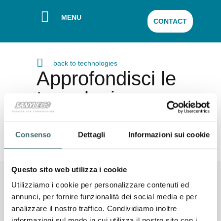
MENU
CONTACT
back to technologies
Approfondisci le
tecnologie
Watch all videos
Consenso
Dettagli
Informazioni sui cookie
Questo sito web utilizza i cookie
Utilizziamo i cookie per personalizzare contenuti ed
annunci, per fornire funzionalità dei social media e per
analizzare il nostro traffico. Condividiamo inoltre
SANYLEG S.R.L. SOCIETÀ BENEFIT A
SOCIO UNICO
informazioni sul modo in cui utilizza il nostro sito con i